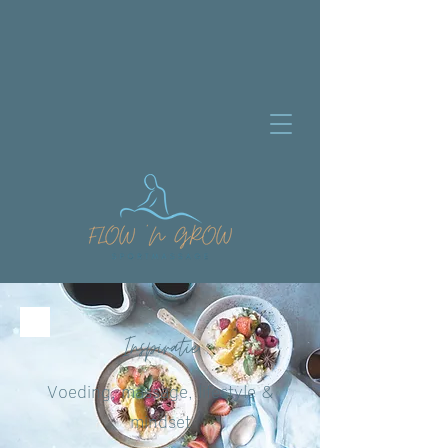
Inspiratie
Voeding, massage, lifestyle &
mindset