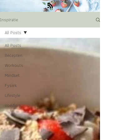
Inspiratie
All Posts
All Posts
Recepten
Workouts
Mindset
Fysiek
Lifestyle
Voeding