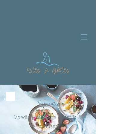
Inspiratie
Voeding, massage, lifestyle &
mindset