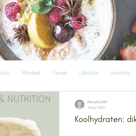
outs
Mindset
Fysiek
Lifestyle
Voeding
Marieke24fit
14 jul 2021
Koolhydraten: di