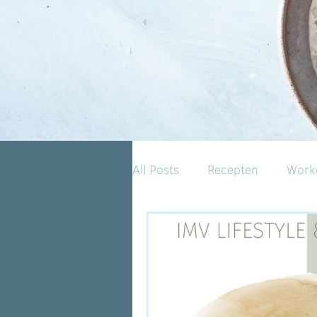
All Posts
Recepten
Work