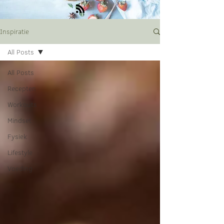
Inspiratie
All Posts
All Posts
Recepten
Workouts
Mindset
Fysiek
Lifestyle
Voeding